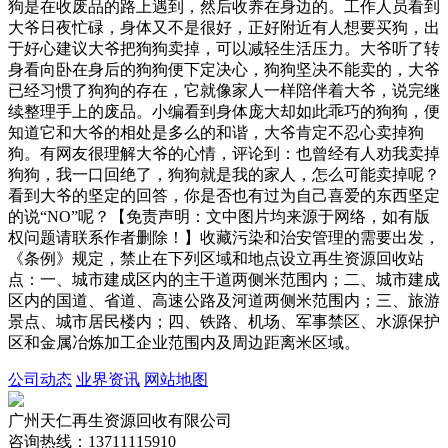
狗是在收废品的路上遇到，然后收养在身边的。工作人员看到
大爷日夜忙碌，身体又不是很好，正好附近有人想要买狗，出
于好心建议大爷把狗狗卖掉，可以减轻生活压力。大爷听了转
身看向卧在身后的狗狗便下定决心，狗狗坚决不能卖的，大爷
已经习惯了狗狗的存在，它就像家人一样陪伴着大爷，说完继
续整理手上的废品。小编看到身体庞大却如此乖巧的狗狗，便
知道它和大爷的相处是多么的和谐，大爷肯定不忍心卖掉狗
狗。有网友很理解大爷的心情，评论到：也曾经有人劝我卖掉
狗狗，我一口回绝了，狗狗就是我的家人，怎么可能卖掉呢？
看到大爷的坚定的回答，你是否也有过为自己喜爱的东西坚定
的说“NO”呢？【免责声明：文中图片均来源于网络，如有版
权问题请联系作者删除！】收藏污染和治安管理的需要出发，
《条例》规定，禁止在下列区域和地点设立再生资源回收站
点：一、城市建成区内的主干道两侧米范围内；二、城市建成
区内的国道、省道、高速公路及河道两侧米范围内；三、旅游
景点、城市居民楼内；四、铁路、机场、军事禁区、水源保护
区和金属冶炼加工企业范围内及周边距离米区域。
公司动态
业界资讯
网站地图
广州天仁再生资源回收有限公司
咨询热线：13711115910