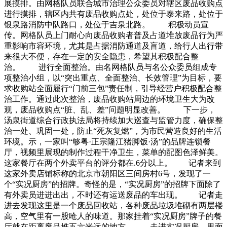
展摸排。由网格队员联合城市治理公众委员对辖区废品收购点
进行摸排，辖区内共有废品收购点处，处位于泰来路，处位于
银泉路消防中队路口，处位于吉泉北路。 积极动员宣
传。网格队员上门耐心向废品收购者普及占道堆放废品行为严
重影响市容环境，尤其是占据消防通道及盲道，给行人出行带
来很大不便，存在一定的安全隐患，希望其积极配合整
治。 进行全面整治。由名网格队员与名公众委员组成专
项整治小组，以“突出重点、全面整治、长效管理”为目标，要
求收购站全面履行“门前三包”责任制，引导经营户积极配合整
治工作。通过此次整治，废品收购站周边的环境卫生大为改
观，废品收购点“脏、乱、差”问题明显改善。 下一步，
汤泉街道综合行政执法局将持续加大巡查与监管力度，确保整
治一处、巩固一处，防止“死灰复燃”，为市民营造良好的生活
环境。示，一家叫“够粤·正宗隆江猪脚饭·汤”的品牌连锁餐
厅，视频里展现的制作过程干净卫生，菜单的配图色泽鲜美。
这家餐厅在两个外卖平台的评分都在.6分以上。 记者来到
这家外卖店铺标称的北京市朝阳区三间房村6号，发现了一
个“实况厨房”的招牌。奇怪的是，“实况厨房”的招牌下面除了
有外卖员进进出出，不时还有运送废品的车出现。 记者走
进去发现这里是一个废品回收站，各种废品垃圾堆砌有两层楼
高，空气里有一股呛人的味道。那家挂着“实况厨房”牌子的餐
厅就在距离废品堆五六米远的地方。 走进实况厨房，里面