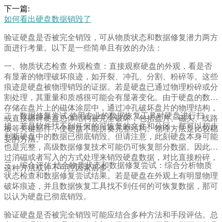
下一篇:
如何看出硬盘数据销毁了
验证硬盘是否被完全销毁，可从物质状态和数据修复潜力两方
面进行考量。以下是一些简单且有效的办法：
一、物质状态检查 外观检查：直接观察硬盘的外观，看是否
有显著的物理破坏痕迹，如开裂、冲孔、分割、粉碎等。这些
痕迹是硬盘被物理销毁的证据。若是硬盘已通过物理粉碎或分
割处理，其重量和质感很可能会有显著变化。由于硬盘的数据
存储在盘片上的磁体涂层中，通过冲孔破坏盘片的物理结构，
二、数据修复尝试 使用专业的数据恢复工具对硬盘进行扫
或直接碾碎硬盘总体结构被完全破坏，包括盘片、磁头、线路
描。若是软件找不到任何的可恢复的文件和分区，那可以初步
板等关键部件，使硬盘不能拼奏完整结构。物理方法是比较稳
判断硬盘中的数据已彻底销毁。但请注意，此刻硬盘本身可能
妥的方法。
也是完整，高级数据修复技术可能仍可恢复部分数据。因此通
过消磁或者写入的方式处理来销毁硬盘数据，对比直接粉碎，
三、综合评估 结合物质状态和数据修复尝试：综合分析物质
这种方法或许不可控因素居多。
状态检查和数据修复尝试结果。若是硬盘在外观上有明显物理
破坏痕迹，并且数据恢复工具找不到任何的可恢复数据，那可
以认为硬盘已彻底销毁。
验证硬盘是否被完全销毁可能应结合多种方法和手段评估。总