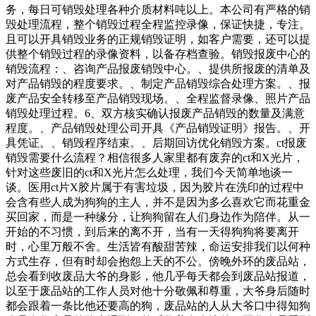
务，每日可销毁处理各种介质材料吨以上。本公司有严格的销
毁处理流程，整个销毁过程全程监控录像，保证快捷，专注。
且可以开具销毁业务的正规销毁证明，如客户需要，还可以提
供整个销毁过程的录像资料，以备存档查验。销毁报废中心的
销毁流程：、咨询产品报废销毁中心。、提供所报废的清单及
对产品销毁的程度要求。、制定产品销毁综合处理方案。、报
废产品安全转移至产品销毁现场。、全程监督录像、照片产品
销毁处理过程。6、双方核实确认报废产品销毁的数量及满意
程度。、产品销毁处理公司开具《产品销毁证明》报告。、开
具凭证。、销毁程序结束。、后期回访优化销毁方案。ct报废
销毁需要什么流程？相信很多人家里都有废弃的ct和X光片，
针对这些废旧的ct和X光片怎么处理，我们今天简单地谈一
谈。医用ct片X胶片属于有害垃圾，因为胶片在洗印的过程中
会含有些人成为狗狗的主人，并不是因为多么喜欢它而花重金
买回家，而是一种缘分，让狗狗留在人们身边作为陪伴。从一
开始的不习惯，到后来的离不开，当有一天得狗狗将要离开
时，心里万般不舍。生活皆有酸甜苦辣，命运安排我们以何种
方式生存，但有时却会抱怨上天的不公。傍晚外环的废品站，
总会看到收废品大爷的身影，他几乎每天都会到废品站报道，
以至于废品站的工作人员对他十分敬佩和尊重，大爷身后随时
都会跟着一条比他还要高的狗，废品站的人从大爷口中得知狗