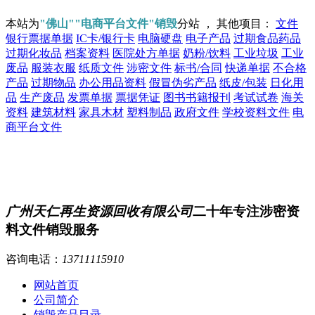
本站为
"佛山""电商平台文件"销毁
分站 ， 其他项目：
文件
银行票据单据
IC卡/银行卡
电脑硬盘
电子产品
过期食品药品
过期化妆品
档案资料
医院处方单据
奶粉/饮料
工业垃圾
工业
废品
服装衣服
纸质文件
涉密文件
标书/合同
快递单据
不合格
产品
过期物品
办公用品资料
假冒伪劣产品
纸皮/包装
日化用
品
生产废品
发票单据
票据凭证
图书书籍报刊
考试试卷
海关
资料
建筑材料
家具木材
塑料制品
政府文件
学校资料文件
电
商平台文件
广州天仁再生资源回收有限公司
二十年专注涉密资
料文件销毁服务
咨询电话：
13711115910
网站首页
公司简介
销毁产品目录