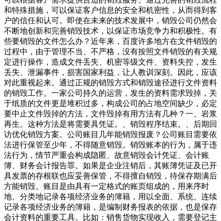
和特殊措施，可以保证客户信息的安全和机密性，从而得到客
户的信任和认可。即使在未来的技术发展中，销毁公司仍然会
不断地创新和完善销毁技术，以保证市场竞争力和积极性。有
些要销毁的文件怎么办？近年来，百度许多地方在文件销毁的
过程中，由于管理不当、不严格，没有按照文件销毁的有关规
定进行操作，造成文件丢失、机密等级文件、资料失控，发生
丢失、泄漏事件，损害国家利益，让人教训深刻。因此，应该
对此重视起来。通过正规的销毁方式和销毁途径进行文件资料
的销毁工作。一家公司持久的运营，发生的资料需求毁掉，关
于纸质的文件更是堆积过多，构成公司的占地空间缺少，必定
要中止文件毁掉的方法，文件毁掉有用方法有几种？一、岩浆
再生。这种方法是将需要具凭证。、销毁程序结束。、后期回
访优化销毁方案。公司账目几年能销毁报废？公司账目需要依
法进行保管至少年，不得随意销毁。销毁账本的行为，属于违
法行为，情节严重会构成隐匿、故意销毁会计凭证、会计账
簿、财务会计报告罪。如果是企业注销后，其账簿凭证及已开
具发票的存根联也应妥善保管，不得擅自销毁，待保存期满后
方能销毁。账目是由具有一定格式的账页组成的，用来序时
地、分类地记录各项经济业务的簿籍，用以全面、系统、连续
记录各项经济业务的簿籍，是编制财务报表的依据，也是保存
会计资料的重要工具。比如：销售货物实现收入，需要登记主