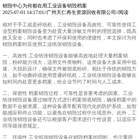
销毁中心为何都在用工业设备销毁档案
2025-07-01 14:17:01//广州天仁再生资源回收有限公司//阅读
相对于手工或是碎纸机，工业销毁设备高效性、可靠性使得工
业型档案销毁设备变为处置大量涉敏文件时的理想选择，既高
效又安全，同时也考虑了环保和使用的便捷性，本文探讨为何
销毁档案时应使用工业纸张销毁设备。
一、高效性 工业纸张销毁设备能够高效地处理大量档案销
毁，粉碎能力强大，适用文件类物料。这类设备大多采用中低
速、大扭距设计，确保文件被彻底粉碎。相比于传统的销毁方
法，如手动撕碎或使用普通碎纸机，工业纸张销毁设备能够在
短时间内处置更多档案，给企业节约了时间与人工成本。
二、保密性 档案销毁过程，可靠性是首要考虑的因素。工业
纸张销毁设备通过物理方式进行档案彻底销毁，确保档案中的
数据不会被泄露。这种设备通常配有现代化的防护系统，如智
能感应和停止功能，以避免在销毁过程中出现意外。此外，工
业纸张销毁设备还可以根据客户需求进行个性设置，以适应不
同等级保密规定。
三、环保性 工业纸张销毁设备在销毁档案的同时，也注重环