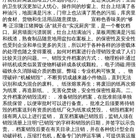
的卫生状况更加让人忧心。操作间的纱窗上、灶台上结满了各
种油污，地面满是污水，门帘上也沾满了黑色的污垢，库房里
的食材、货物和生活用品随意摆放。 宣称色香味美的“够
粤·正宗隆江猪脚饭·汤”就开在“实况厨房”里，是一个餐饮档
口。厨房墙面污渍斑斑，灶台上结满油污，菜板周围满是污垢
和残渣，熟食制品随意地用盆扣在案板上。的保密性及安全性
也受到企业和单位更多的关注，所以对于各种各样的涉密载体
的处理也随之变得重视，如何对档案进行合理销毁变成了人们
比较关注的问题。一、销毁文件档案的方式：. 物理粉碎:通过
碎纸机或类似装置使物料破碎成条状或颗粒。. 电子消磁:用强
磁铁永久消除磁介质的数据。弊端：专业机构可恢复 。、物
理破碎:“机械销毁”，不断剪切成越来越小件物品，直到无法
识别和成为混合的废料。、纸张熔浆再生；将废旧的纸再次熔
为纸浆，再造新纸。、无害化焚烧，安全性保密性最高。二、
文件档案的销毁流程： . 准备销毁的档案，在批准前须单独
系统保管，以便审批时可以进行备查。. 批准之后须要将待销
毁的档案送到有资质的造纸厂化为纸浆或焚毁。. 销毁档案时
须有两人以上进行监销， 直至档案确已销毁后，监销人须在
销毁清册上注明“已销毁”的字样和销毁的日期，并签字以示负
责。. 档案销毁后要在有关目录上注销，并在各种统计型全自
动破碎机，压缩打包机，配备专门的押运车辆，可提供装运服