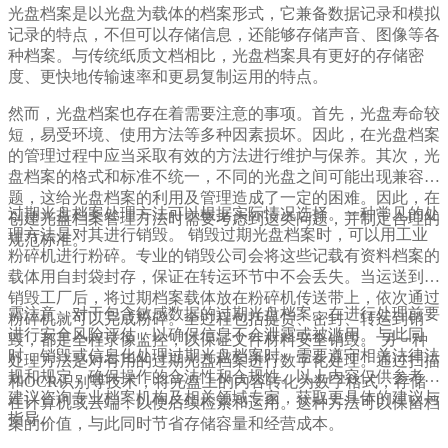
光盘档案是以光盘为载体的档案形式，它兼备数据记录和模拟
记录的特点，不但可以存储信息，还能够存储声音、图像等各
种档案。与传统纸质文档相比，光盘档案具有更好的存储密
度、更快地传输速率和更易复制运用的特点。
然而，光盘档案也存在着需要注意的事项。首先，光盘寿命较
短，易受环境、使用方法等多种因素损坏。因此，在光盘档案
的管理过程中应当采取有效的方法进行维护与保养。其次，光
盘档案的格式和标准不统一，不同的光盘之间可能出现兼容问
题，这给光盘档案的利用及管理造成了一定的困难。因此，在
过期光盘档案处理方法可以根据实际情况选择。一种常见的处
创建光盘档案管理方法时需要考虑到这类问题，并制定合理的
理方法是对其进行销毁。 销毁过期光盘档案时，可以用工业
规范标准。
粉碎机进行粉碎。专业的销毁公司会将这些记载有资料档案的
载体用自封袋封存，保证在转运环节中不会丢失。当运送到达
销毁工厂后，将过期档案载体放在粉碎机传送带上，依次通过
需注意，对于包含敏感数据的过期光盘档案，在进行处理前要
粉碎机就可以完成粉碎。全过程包括提货、密封、转运到销
进行安全风险评估，以确保信息不会泄露或被滥用。与此同
毁，都是全程录像监控，以保证文件材料安全销毁。 另一种
时，销毁或信息化处理过期光盘档案时，需要遵守相关法律法
处理方法是对有用的过期光盘档案进行数字化处理。通过扫描
规和规定，确保操作的合法性和合规性。以上内容仅供参考，
和OCR识别等技术，将光盘上的内容转化为数字格式，存储
建议咨询专业档案机构及相关领域专家，获取更具体的建议与
在计算机或云端，以便后续检索和运用。这种方法可以保留档
指导。
案的价值，与此同时节省存储容量和经营成本。