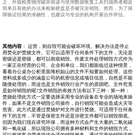
之，外观检查物理破坏痕迹与使用数据恢复工具扫描两者都是
简单且有效的办法来检验硬盘是否被完全销毁。然而，为了保
障验证结果的准确性，也建议与专业的机构开展合作评估。
其他内容
： 运营，则自毁可能会破坏环境。解决办法是停止
用焚化炉焚烧文件。它可以适用于任何条件下的文件，无论是
密级还是密级，都可以彻底销毁。作废文件处理销毁方式作为
一家正在经营的公司、企业和单位，我们都面临过这种情景，
看着办公桌办公柜里面堆积如山的文件不知要如何处理。这些
资料或多或少的涵盖公司的机密信息或项目信息，自然是不能
随便处理的，而这也是文件销毁行业产生的原因吧。文件究竟
是如何销毁的呢?文件销毁的有效方法有以下三种：第一种：
焚烧处理此方式一定要选择采用专业的设备在专业的场地来操
作，如果不是文件销毁公司操作，自行销毁可能会造成火灾等
危害。此方式是通过焚烧炉对文件进行焚烧。可适用于任何条
件下的文件，不管是保密文件还是涉密文件都可以销毁彻底。
但因为我们现在讲究环保，而这种方式会产生大量的二氧化碳
和一氧化碳，所以现毁公司拥有多种材料和文件的销毁方式，
可以根据客户需求提供合适的销毁服务。通过完善的销毁流程